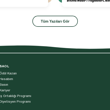
Stevia Nedir? Faydaları, Ku
Tüm Yazıları Gör
SAOL
Ödül Kazan
Hesabım
Basın
Kariyer
İş Ortaklığı Programı
Diyetisyen Programı