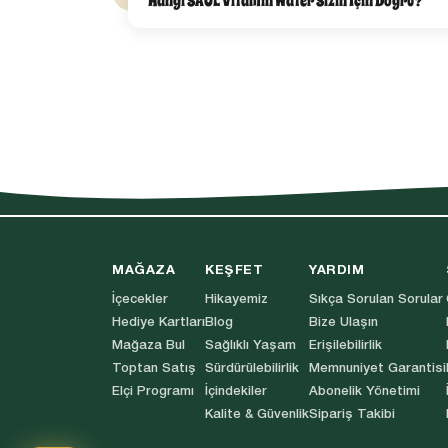
Hangi SAOL Vitamin Water Sizin İçin Doğru?
MAĞAZA
KEŞFET
YARDIM
İçecekler
Hikayemiz
Sıkça Sorulan Sorular
Hediye Kartları
Blog
Bize Ulaşın
Mağaza Bul
Sağlıklı Yaşam
Erişilebilirlik
Toptan Satış
Sürdürülebilirlik
Memnuniyet Garantisi
Elçi Programı
İçindekiler
Abonelik Yönetimi
Kalite & Güvenlik
Sipariş Takibi