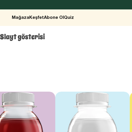
Mağaza
Keşfet
Abone Ol
Quiz
Slayt gösterisi