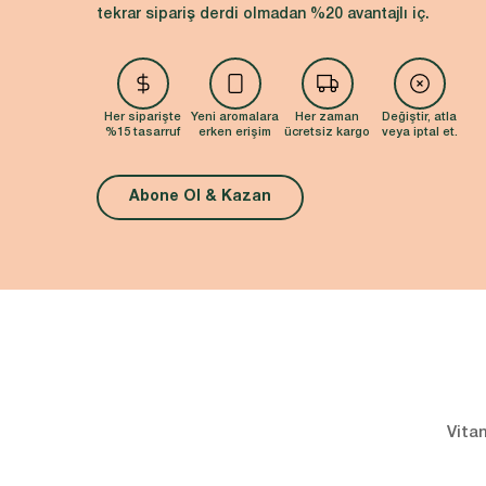
tekrar sipariş derdi olmadan %20 avantajlı iç.
Her siparişte
Yeni aromalara
Her zaman
Değiştir, atla
%15 tasarruf
erken erişim
ücretsiz kargo
veya iptal et.
Abone Ol & Kazan
Vitam