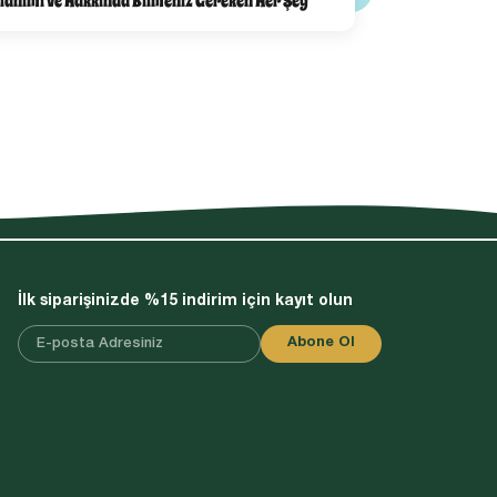
llanımı ve Hakkında Bilmeniz Gereken Her Şey
İlk siparişinizde %15 indirim için kayıt olun
Abone Ol